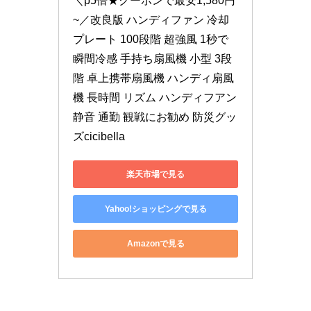
＼p5倍★クーポンで最安1,580円
~／改良版 ハンディファン 冷却
プレート 100段階 超強風 1秒で
瞬間冷感 手持ち扇風機 小型 3段
階 卓上携帯扇風機 ハンディ扇風
機 長時間 リズム ハンディフアン 
静音 通勤 観戦にお勧め 防災グッ
ズcicibella
楽天市場で見る
Yahoo!ショッピングで見る
Amazonで見る