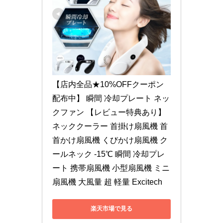
【店内全品★10%OFFクーポン
配布中】 瞬間 冷却プレート ネッ
クファン 【レビュー特典あり】 
ネッククーラー 首掛け扇風機 首 
首かけ扇風機 くびかけ扇風機 ク
ールネック -15℃ 瞬間 冷却プレ
ート 携帯扇風機 小型扇風機 ミニ 
扇風機 大風量 超 軽量 Excitech
楽天市場で見る