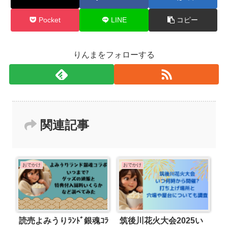
Pocket
LINE
コピー
りんまをフォローする
関連記事
おでかけ
おでかけ
読売よみうりﾗﾝﾄﾞ銀魂ｺﾗ
筑後川花火大会2025い