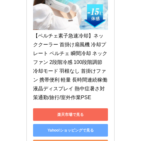
【ペルチェ素子急速冷却】ネッ
ククーラー 首掛け扇風機 冷却プ
レート ペルチェ 瞬間冷却 ネック
ファン 2段階冷感 100段階調節 
冷却モード 羽根なし 首掛けファ
ン 携帯便利 軽量 長時間連続稼働 
液晶ディスプレイ 熱中症暑さ対
策通勤/旅行/室外作業PSE
楽天市場で見る
Yahoo!ショッピングで見る