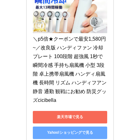
＼p5倍★クーポンで最安1,580円
~／改良版 ハンディファン 冷却
プレート 100段階 超強風 1秒で
瞬間冷感 手持ち扇風機 小型 3段
階 卓上携帯扇風機 ハンディ扇風
機 長時間 リズム ハンディフアン 
静音 通勤 観戦にお勧め 防災グッ
ズcicibella
楽天市場で見る
Yahoo!ショッピングで見る