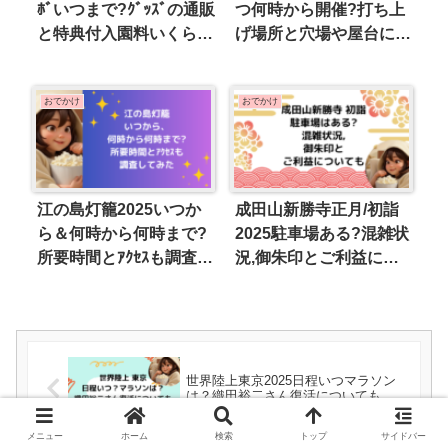
ﾎﾞいつまで?ｸﾞｯｽﾞの通販
つ何時から開催?打ち上
と特典付入園料いくらか
げ場所と穴場や屋台につ
など調べてみた
いても調査
おでかけ
おでかけ
江の島灯籠2025いつか
成田山新勝寺正月/初詣
ら＆何時から何時まで?
2025駐車場ある?混雑状
所要時間とｱｸｾｽも調査し
況,御朱印とご利益につ
てみた
いても
世界陸上東京2025日程いつマラソン
は？織田裕二さん復活についても
メニュー
ホーム
検索
トップ
サイドバー