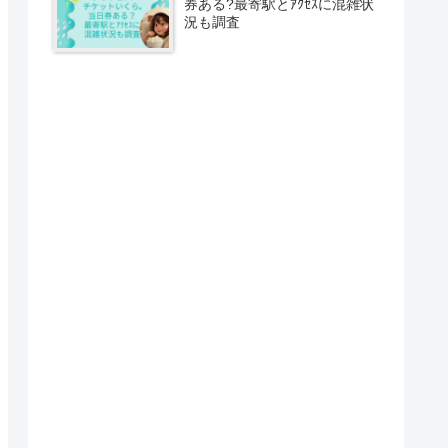
券ある?最寄駅とｱｸｾｽに混雑状
況も調査