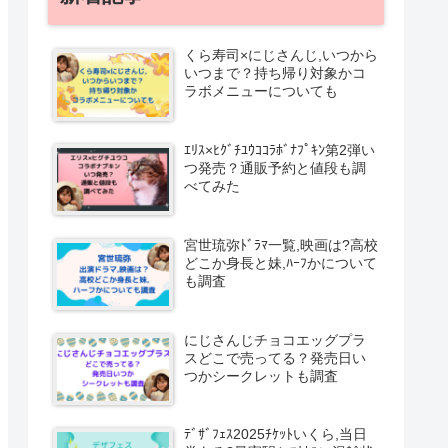
くら寿司×にじさんじ,いつから
いつまで？持ち帰り対象かコ
ラボメニューについても
ｴﾘｽ×ﾋｸﾞﾁﾕｳｺｺﾗﾎﾞﾅﾌﾟｷﾝ第2弾い
つ発売？通販予約と値段も調
べてみた
宮世琉弥ﾄﾞﾗﾏ一覧,映画は?高校
どこか身長と妹,ﾊｰﾌかについて
も調査
にじさんじチョコエッグプラ
スどこで売ってる？発売日い
つかシークレットも調査
ﾃﾞｻﾞﾌｪｽ2025ﾁｹｯﾄいくら,当日