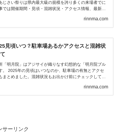
あじさい祭りは県内最大級の規模を誇り多くの来場者でに
事では開催期間・見頃・混雑状況・アクセス情報、最新の
情報もたっぷりご紹介します。
rinnma.com
025見頃いつ？駐車場あるかアクセスと混雑状
いて
所「明月院」はアジサイが織りなす幻想的な「明月院ブル
。 2025年の見頃はいつなのか、駐車場の有無とアクセ
もまとめました。混雑状況もお出かけ前にチェックしてく
rinnma.com
ンサーリンク