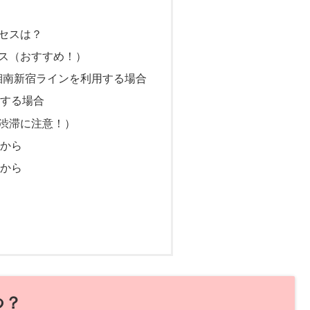
クセスは？
セス（おすすめ！）
湘南新宿ラインを利用する場合
用する場合
渋滞に注意！）
面から
面から
て
つ？