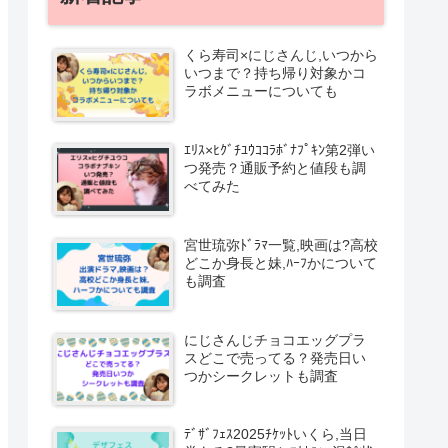
くら寿司×にじさんじ,いつから
いつまで？持ち帰り対象かコ
ラボメニューについても
ｴﾘｽ×ﾋｸﾞﾁﾕｳｺｺﾗﾎﾞﾅﾌﾟｷﾝ第2弾い
つ発売？通販予約と値段も調
べてみた
宮世琉弥ﾄﾞﾗﾏ一覧,映画は?高校
どこか身長と妹,ﾊｰﾌかについて
も調査
にじさんじチョコエッグプラ
スどこで売ってる？発売日い
つかシークレットも調査
ﾃﾞｻﾞﾌｪｽ2025ﾁｹｯﾄいくら,当日