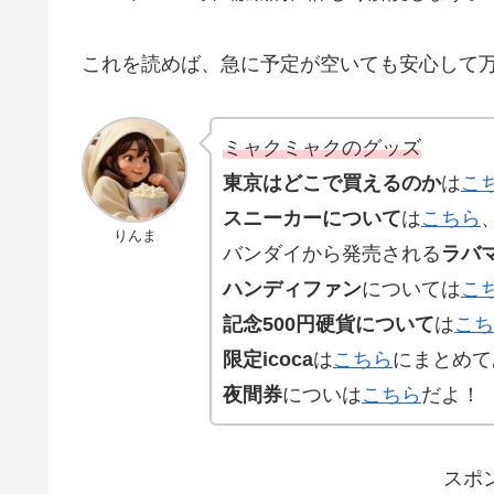
これを読めば、急に予定が空いても安心して
ミャクミャクのグッズ
東京はどこで買えるのか
は
こ
スニーカーについて
は
こちら
りんま
バンダイから発売される
ラバ
ハンディファン
については
こ
記念500円硬貨について
は
こち
限定icoca
は
こちら
にまとめて
夜間券
についは
こちら
だよ！
スポ