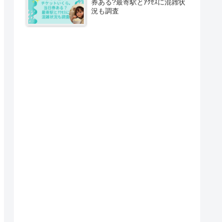
券ある?最寄駅とｱｸｾｽに混雑状
況も調査