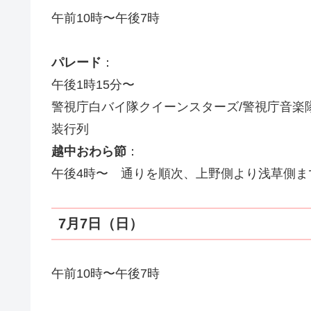
午前10時〜午後7時
パレード
：
午後1時15分〜
警視庁白バイ隊クイーンスターズ/警視庁音楽
装行列
越中おわら節
：
午後4時〜 通りを順次、上野側より浅草側ま
7月7日（日）
午前10時〜午後7時