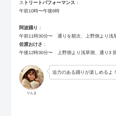
ス
トリートパフォーマンス
：
午前10時〜午後6時
阿波踊り
：
午前11時30分〜 通りを順次、上野側より浅
佐渡おけさ
：
午後12時30分〜 上野側より浅草側、通り3 
迫力のある踊りが楽しめるよ
りんま