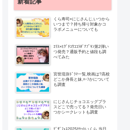
新着記事
くら寿司×にじさんじ,いつから
いつまで？持ち帰り対象かコ
ラボメニューについても
ｴﾘｽ×ﾋｸﾞﾁﾕｳｺｺﾗﾎﾞﾅﾌﾟｷﾝ第2弾い
つ発売？通販予約と値段も調
べてみた
宮世琉弥ﾄﾞﾗﾏ一覧,映画は?高校
どこか身長と妹,ﾊｰﾌかについて
も調査
にじさんじチョコエッグプラ
スどこで売ってる？発売日い
つかシークレットも調査
ﾃﾞｻﾞﾌｪｽ2025ﾁｹｯﾄいくら,当日