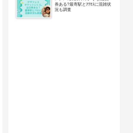
券ある?最寄駅とｱｸｾｽに混雑状
況も調査