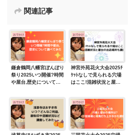
関連記事
おでかけ
おでかけ
鎌倉鶴岡八幡宮ぼんぼり
神宮外苑花火大会2025ﾁ
祭り2025いつ開催?時間
ｹｯﾄなしで見られる穴場
や屋台,歴史について調
はここ!混雑状況と屋台
べてみた
の出店場所も調査
おでかけ
おでかけ