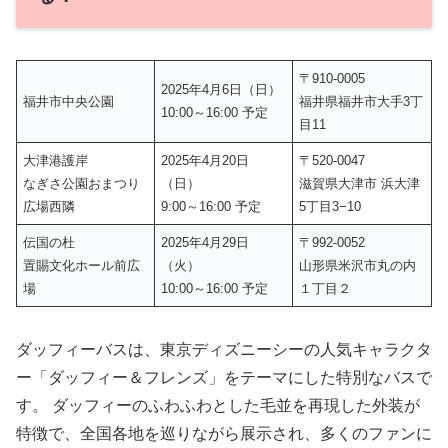
〒910-0005
2025年4月6日（日）
福井市中央公園
福井県福井市大手3丁
10:00～16:00 予定
目11
大津港護岸
2025年4月20日
〒520-0047
なぎさ公園おまつり
（日）
滋賀県大津市 浜大津
広場西隣
9:00～16:00 予定
5丁目3−10
伝国の杜
2025年4月29日
〒992-0052
置賜文化ホール前広
（火）
山形県米沢市丸の内
場
10:00～16:00 予定
１丁目２
ダッフィーバスは、東京ディズニーシーの人気キャラクタ
ー「ダッフィー＆フレンズ」をテーマにした特別なバスで
す。 ダッフィーのふわふわとした毛並を再現した外装が
特徴で、全国各地を巡りながら展示され、多くのファンに