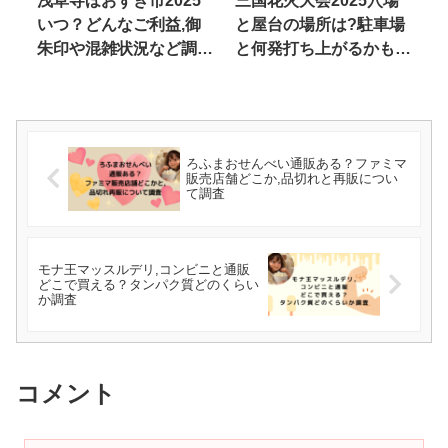
浅草寺ほおずき市2025
三国花火大会2025穴場
いつ？どんなご利益,御
と屋台の場所は?駐車場
朱印や混雑状況など調査
と何発打ち上がるかも調
してみた
査
ろふまおせんべい通販ある？ファミマ
販売店舗どこか,品切れと再販につい
て調査
モナ王マッスルデリ,コンビニと通販
どこで買える？タンパク質どのくらい
か調査
コメント