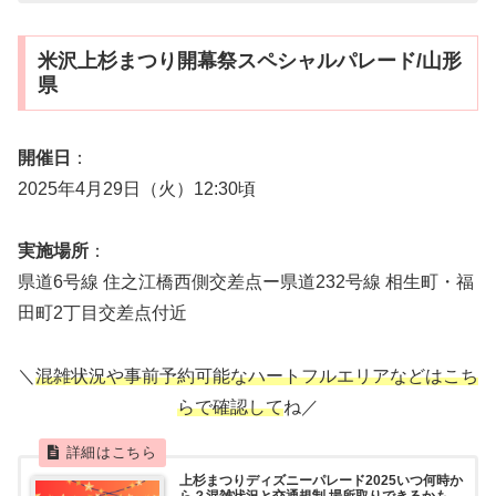
米沢上杉まつり開幕祭スペシャルパレード/山形
県
開催日
：
2025年4月29日（火）12:30頃
実施場所
：
県道6号線 住之江橋西側交差点ー県道232号線 相生町・福
田町2丁目交差点付近
＼
混雑状況や事前予約可能なハートフルエリアなどはこち
らで確認して
ね／
上杉まつりディズニーパレード2025いつ何時か
ら？混雑状況と交通規制,場所取りできるかも