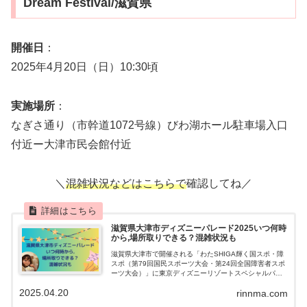
Dream Festival/滋賀県
開催日
：
2025年4月20日（日）10:30頃
実施場所
：
なぎさ通り（市幹道1072号線）びわ湖ホール駐車場入口
付近ー大津市民会館付近
＼
混雑状況などはこちらで
確認してね／
滋賀県大津市ディズニーパレード2025いつ何時
から,場所取りできる？混雑状況も
滋賀県大津市で開催される「わたSHIGA輝く国スポ・障
スポ（第79回国民スポーツ大会・第24回全国障害者スポ
ーツ大会）」に東京ディズニーリゾートスペシャルパレ
ードがやってきます。開催日と開始時間や場所取りがで
2025.04.20
rinnma.com
きるか、混雑状況もチェックしてくださいね。