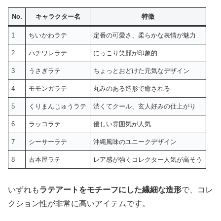
No.
キャラクター名
特徴
1
ちいかわラテ
定番の可愛さ、柔らかな表情が魅力
2
ハチワレラテ
にっこり笑顔が印象的
3
うさぎラテ
ちょっとおどけた元気なデザイン
4
モモンガラテ
丸みのある造形で癒される
5
くりまんじゅうラテ
渋くてクール、玄人好みの仕上がり
6
ラッコラテ
優しい雰囲気が人気
7
シーサーラテ
沖縄風味のユニークデザイン
8
古本屋ラテ
レア感が強くコレクター人気が高そう
いずれも
ラテアートをモチーフにした繊細な造形
で、コレ
クション性が非常に高いアイテムです。