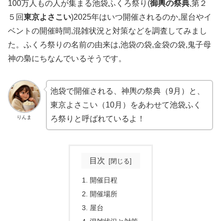
100万人もの人が集まる池袋ふくろ祭り(
御輿の祭典
,第２
５回
東京よさこい
)2025年はいつ開催されるのか,屋台やイ
ベントの開催時間,混雑状況と対策などを調査してみまし
た。ふくろ祭りの名前の由来は,池袋の袋,金袋の袋,鬼子母
神の梟にちなんでいるそうです。
池袋で開催される、神輿の祭典（9月）と、
東京よさこい（10月）をあわせて池袋ふく
りんま
ろ祭りと呼ばれているよ！
目次
開催日程
開催場所
屋台