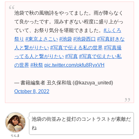
池袋で秋の風物詩をやってました。雨が降らなく
て良かったです。混みすぎない程度に盛り上がっ
ていて、お祭り気分を堪能できました。
#ふくろ
祭り
#東京よさこい
#池袋
#池袋西口
#写真好きな
人と繋がりたい
#写真で伝える私の世界
#写真撮
ってる人と繋がりたい
#写真
#写真で伝えたい私
の世界
#秋祭
pic.twitter.com/okfu8RyxVH
— 書籍編集者 丑久保和哉 (@kazuya_united)
October 8, 2022
池袋の街並みと提灯のコントラストが素敵だ
ね
りんま