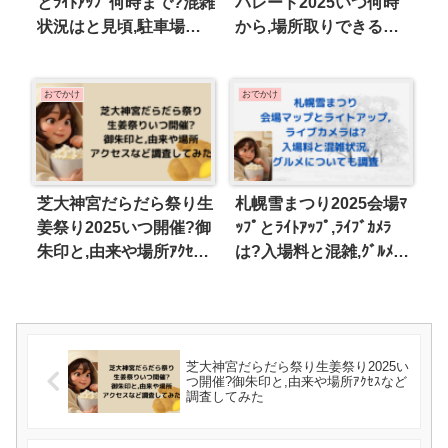
とﾗｲﾄｱｯﾌﾟ何時まで?混雑
パレード2025いつ何時
状況はと見頃,駐車場も
から,場所取りできる？
調査
混雑状況も
おでかけ
おでかけ
芝大神宮だらだら祭り生
札幌雪まつり2025会場ﾏ
姜祭り2025いつ開催?御
ｯﾌﾟとﾗｲﾄｱｯﾌﾟ,ﾗｲﾌﾞｶﾒﾗ
朱印と,由来や場所ｱｸｾｽ
は?入場料と混雑,ｸﾞﾙﾒに
など調査してみた
ついても調査
芝大神宮だらだら祭り生姜祭り2025い
つ開催?御朱印と,由来や場所ｱｸｾｽなど
調査してみた