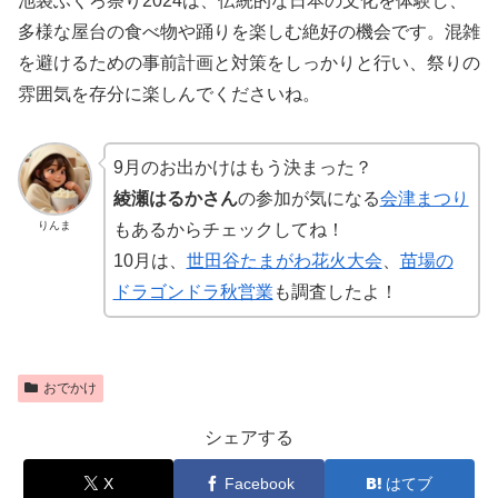
池袋ふくろ祭り2024は、伝統的な日本の文化を体験し、
多様な屋台の食べ物や踊りを楽しむ絶好の機会です。混雑
を避けるための事前計画と対策をしっかりと行い、祭りの
雰囲気を存分に楽しんでくださいね。
9月のお出かけはもう決まった？
綾瀬はるかさん
の参加が気になる
会津まつり
りんま
もあるからチェックしてね！
10月は、
世田谷たまがわ花火大会
、
苗場の
ドラゴンドラ秋営業
も調査したよ！
おでかけ
シェアする
X
Facebook
はてブ