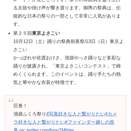
る太鼓や掛け声が響き渡ります。御輿の祭典は、伝
統的な日本の祭りの一部として非常に人気がありま
す。
第２５回
東京よさこい
10月12日（土）踊りの祭典前夜祭/13日（日）東京よ
さこい
かっぽれや佐渡おけさ、池袋やっさ踊りなど多彩な
踊りが披露され、「東京よさこいコンテスト」で締
めくくられます。このイベントは、踊り手たちの熱
気と華やかな衣装が特徴です。
圧巻！
池袋ふくろ祭り
#写真好きな人と繋がりたい
#カメ
ラ好きな人と繋がりたい
#ファインダー越しの世
界
pic.twitter.com/fqog7MlHer