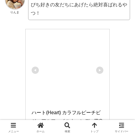
ぴち好きの友だちにあげたら絶対喜ばれるや
りんま
つ！
ハート(Heart) カラフルピーチビ
ジュアルファイルキャンディ[BO
X販売/8個セット]
メニュー
ホーム
検索
トップ
サイドバー