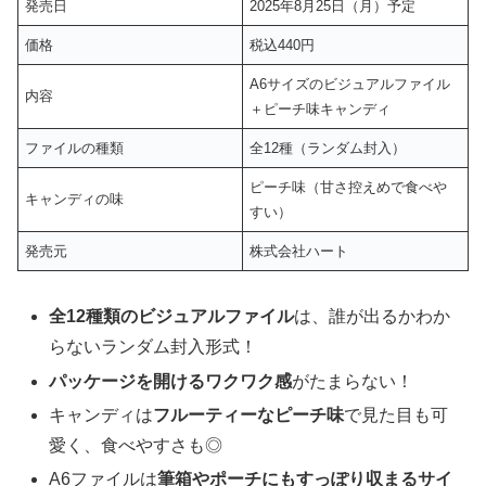
発売日
2025年8月25日（月）予定
価格
税込440円
A6サイズのビジュアルファイル
内容
＋ピーチ味キャンディ
ファイルの種類
全12種（ランダム封入）
ピーチ味（甘さ控えめで食べや
キャンディの味
すい）
発売元
株式会社ハート
全12種類のビジュアルファイル
は、誰が出るかわか
らないランダム封入形式！
パッケージを開けるワクワク感
がたまらない！
キャンディは
フルーティーなピーチ味
で見た目も可
愛く、食べやすさも◎
A6ファイルは
筆箱やポーチにもすっぽり収まるサイ